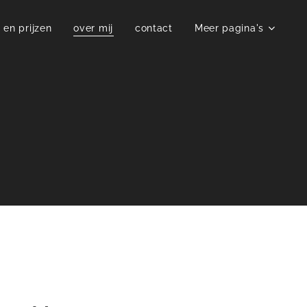
o en prijzen
over mij
contact
Meer pagina's