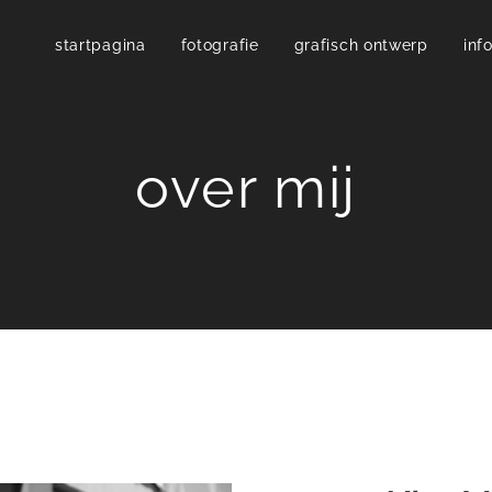
startpagina
fotografie
grafisch ontwerp
inf
over mij