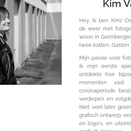
Kim V
Hey, ik ben Kim! Cre
de weer met fotogra
woon in Grembergen
twee katten, Gaston 
Mijn passie voor fot
ik mijn eerste spi
ontdekte hoe bijz
momenten vast t
coronaperiode beslo
verdiepen en volgde
Niet veel later groe
grafisch ontwerp, ee
en logo's, en uitein